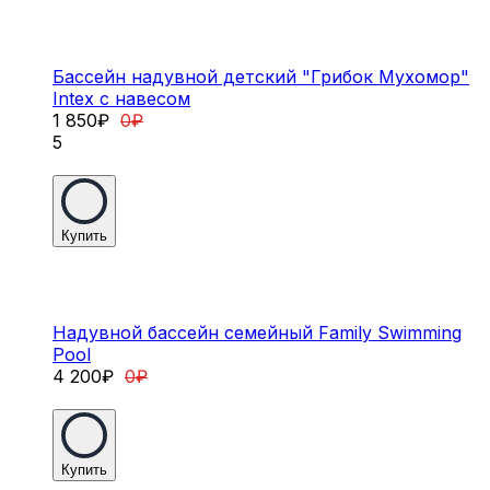
Бассейн надувной детский "Грибок Мухомор"
Intex с навесом
1 850
₽
0
₽
5
Купить
Надувной бассейн семейный Family Swimming
Pool
4 200
₽
0
₽
Купить