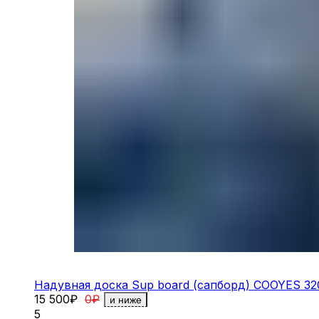
Надувная доска Sup board (сапборд) COOYES 32
15 500
₽
0
₽
и ниже
5